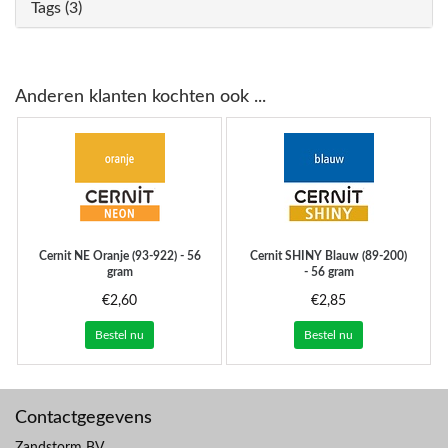
Tags (3)
Anderen klanten kochten ook ...
Cernit
NE Oranje (93-922) - 56
Cernit
SHINY Blauw (89-200)
gram
- 56 gram
€2,60
€2,85
Bestel nu
Bestel nu
Contactgegevens