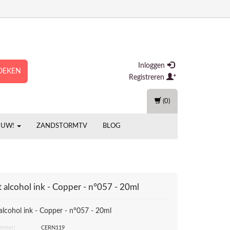
Inloggen
OEKEN
Registreren
(0)
EUW!
ZANDSTORMTV
BLOG
t alcohol ink - Copper - n°057 - 20ml
 alcohol ink - Copper - n°057 - 20ml
ummer:
CERN119