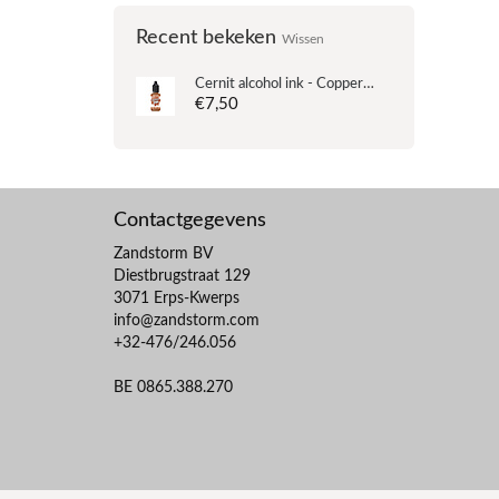
Recent bekeken
Wissen
Cernit alcohol ink - Copper - n°057 - 20ml
€7,50
Contactgegevens
Zandstorm BV
Diestbrugstraat 129
3071 Erps-Kwerps
info@zandstorm.com
+32-476/246.056
BE 0865.388.270