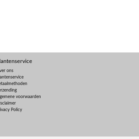
lantenservice
ver ons
antenservice
etaalmethoden
erzending
lgemene voorwaarden
sclaimer
ivacy Policy