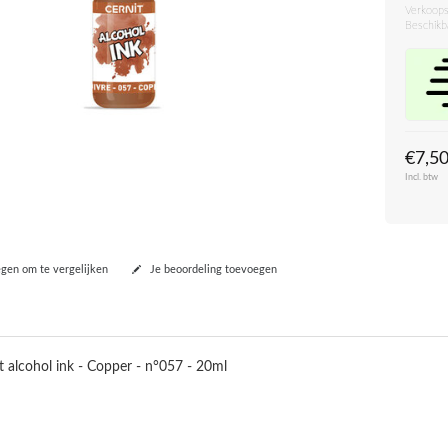
Verkoops
Beschikb
€7,5
Incl. btw
en om te vergelijken
Je beoordeling toevoegen
t alcohol ink - Copper - n°057 - 20ml