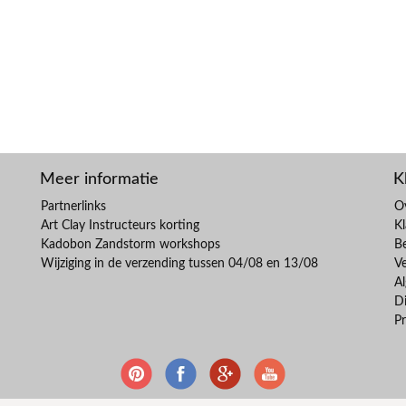
Meer informatie
K
Partnerlinks
O
Art Clay Instructeurs korting
Kl
Kadobon Zandstorm workshops
B
Wijziging in de verzending tussen 04/08 en 13/08
V
A
Di
Pr