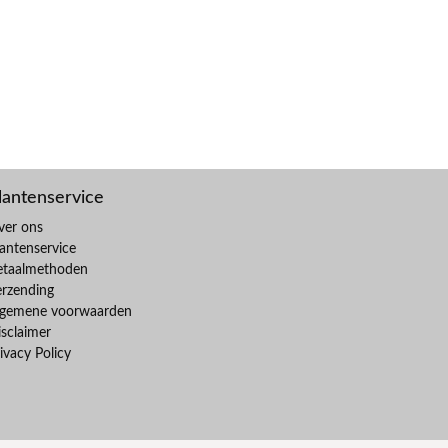
lantenservice
ver ons
antenservice
etaalmethoden
erzending
lgemene voorwaarden
sclaimer
ivacy Policy