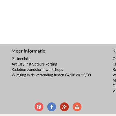
Meer informatie
K
Partnerlinks
O
Art Clay Instructeurs korting
Kl
Kadobon Zandstorm workshops
B
Wijziging in de verzending tussen 04/08 en 13/08
V
A
Di
Pr