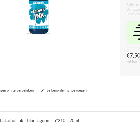
Artikeln
Verkoops
Beschikb
€7,5
Incl. btw
en om te vergelijken
Je beoordeling toevoegen
t alcohol ink - blue lagoon - n°210 - 20ml