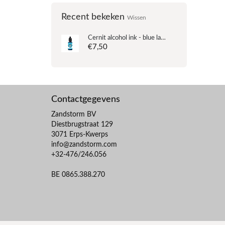
Recent bekeken
Wissen
Cernit alcohol ink - blue lagoon - n°210 - 20ml
€7,50
Contactgegevens
Zandstorm BV
Diestbrugstraat 129
3071 Erps-Kwerps
info@zandstorm.com
+32-476/246.056
BE 0865.388.270