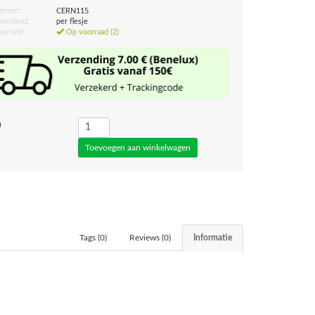
ummer:
CERN115
eenheid:
per flesje
aarheid:
Op voorraad (2)
0
Tags (0)
Reviews (0)
Informatie