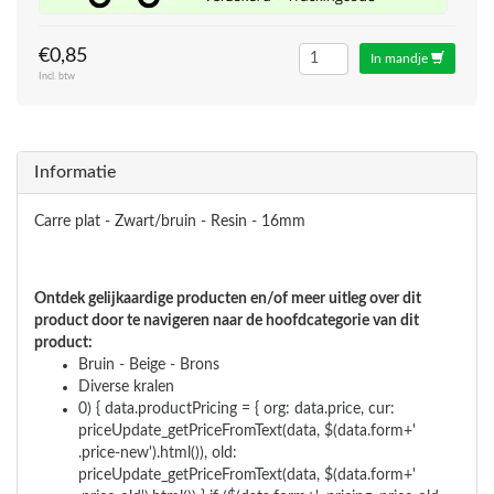
€0,85
In mandje
Incl. btw
Informatie
Carre plat - Zwart/bruin - Resin - 16mm
Ontdek gelijkaardige producten en/of meer uitleg over dit
product door te navigeren naar de hoofdcategorie van dit
product:
Bruin - Beige - Brons
Diverse kralen
0) { data.productPricing = { org: data.price, cur:
priceUpdate_getPriceFromText(data, $(data.form+'
.price-new').html()), old:
priceUpdate_getPriceFromText(data, $(data.form+'