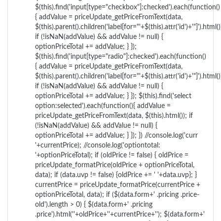
$(this).find('input[type="checkbox"]:checked').each(function()
{ addValue = priceUpdate_getPriceFromText(data,
$(this).parent().children('label[for="'+$(this).attr('id')+'"]').html()
if (!isNaN(addValue) && addValue != null) {
optionPriceTotal += addValue; } });
$(this).find('input[type="radio"]:checked').each(function()
{ addValue = priceUpdate_getPriceFromText(data,
$(this).parent().children('label[for="'+$(this).attr('id')+'"]').html()
if (!isNaN(addValue) && addValue != null) {
optionPriceTotal += addValue; } }); $(this).find('select
option:selected').each(function(){ addValue =
priceUpdate_getPriceFromText(data, $(this).html()); if
(!isNaN(addValue) && addValue != null) {
optionPriceTotal += addValue; } }); }) //console.log('curr
'+currentPrice); //console.log('optiontotal:
'+optionPriceTotal); if (oldPrice != false) { oldPrice =
priceUpdate_formatPrice(oldPrice + optionPriceTotal,
data); if (data.uvp != false) {oldPrice += ' '+data.uvp}; }
currentPrice = priceUpdate_formatPrice(currentPrice +
optionPriceTotal, data); if ($(data.form+' .pricing .price-
old').length > 0) { $(data.form+' .pricing
.price').html('
'+oldPrice+'
'+currentPrice+'
'); $(data.form+'