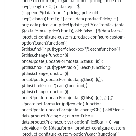
.price-old').html()) } if ($(data.form+' .pricing .price-old
.uvp').length > 0) { data.uvp = $('
').append($(data.form+' .pricing .price-old
.uvp').clone()).html(); } } else { data.productPricing = {
org: data.price, cur: priceUpdate_getPriceFromText(data,
$(data.form+' .price').html()), old: false } } $(data.form+'
.product-configure-custom .product-configure-custom-
option').each(function(){
$(this).find('input[type="checkbox"]').each(function(){
$(this).change(function(){
priceUpdate_updateForm(data, $(this)); });});
$(this).find('input[type="radio"]').each(function(){
$(this).change(function(){
priceUpdate_updateForm(data, $(this)); });});
$(this).find('select').each(function(){
$(this).change(function(){
priceUpdate_updateForm(data, $(this)); });}); }) } //
Update het formulier (prijzen etc.) function
priceUpdate_updateForm(data, changeObj) { oldPrice =
data.productPricing.old; currentPrice =
data.productPricing.cur; var optionPriceTotal = 0; var
addValue = 0; $(data.form+' .product-configure-custom
.product-configure-custom-option').each(function(){