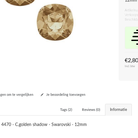
12mm
Artikeln
Verkoops
Beschikb
€2,8
Incl. btw
en om te vergelijken
Je beoordeling toevoegen
Tags (2)
Reviews (0)
Informatie
é 4470 - C.golden shadow - Swarovski - 12mm