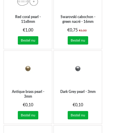
Red coral pearl -
Swarovski cabochon -
11x8mm
green nacré - 16mm
€1,00
€0,75
€1,50
Bestel nu
Bestel nu
Antique brass pearl -
Dark Grey pearl - 3mm
3mm
€0,10
€0,10
Bestel nu
Bestel nu