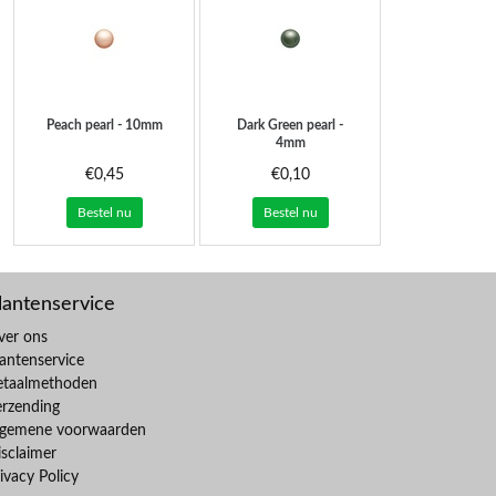
Peach pearl - 10mm
Dark Green pearl -
4mm
€0,45
€0,10
Bestel nu
Bestel nu
lantenservice
ver ons
antenservice
etaalmethoden
erzending
lgemene voorwaarden
sclaimer
ivacy Policy