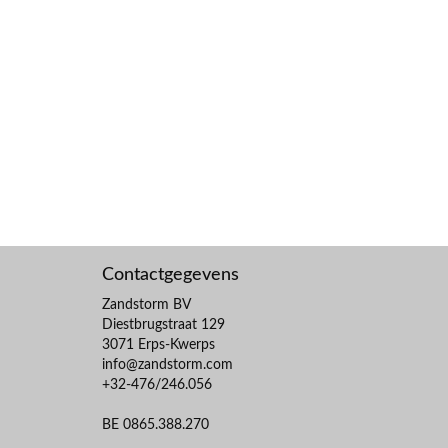
Contactgegevens
Zandstorm BV
Diestbrugstraat 129
3071 Erps-Kwerps
info@zandstorm.com
+32-476/246.056
BE 0865.388.270