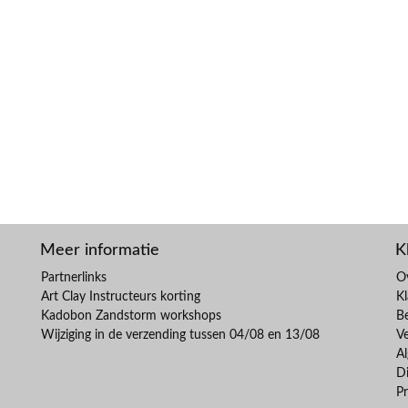
Meer informatie
K
Partnerlinks
O
Art Clay Instructeurs korting
Kl
Kadobon Zandstorm workshops
B
Wijziging in de verzending tussen 04/08 en 13/08
V
A
Di
Pr