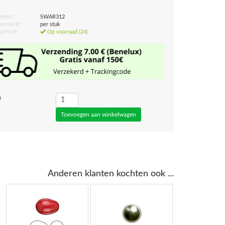
ummer:
SWAR312
eenheid:
per stuk
aarheid:
Op voorraad (24)
0
Anderen klanten kochten ook ...