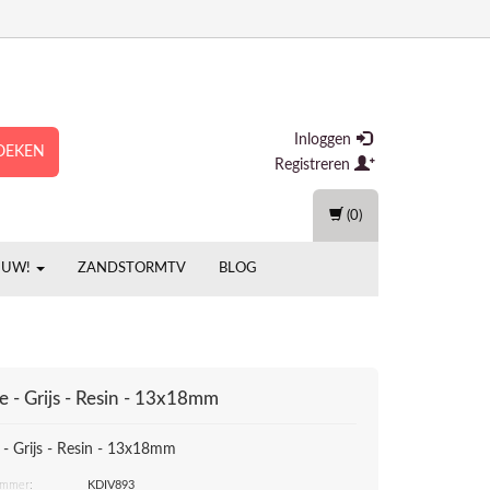
Inloggen
OEKEN
Registreren
(0)
EUW!
ZANDSTORMTV
BLOG
 - Grijs - Resin - 13x18mm
- Grijs - Resin - 13x18mm
ummer:
KDIV893