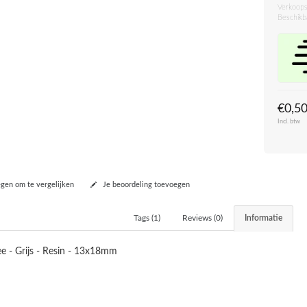
Verkoops
Beschikb
€0,5
Incl. btw
en om te vergelijken
Je beoordeling toevoegen
Tags (1)
Reviews (0)
Informatie
 - Grijs - Resin - 13x18mm