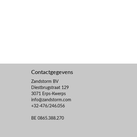
Contactgegevens
Zandstorm BV
Diestbrugstraat 129
3071 Erps-Kwerps
info@zandstorm.com
+32-476/246.056
BE 0865.388.270