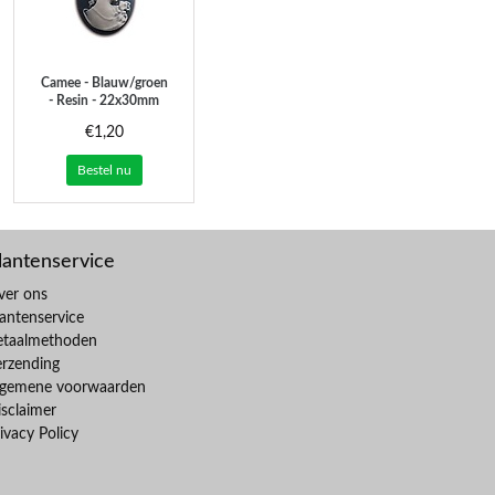
Camee - Blauw/groen
- Resin - 22x30mm
€1,20
Bestel nu
lantenservice
ver ons
antenservice
etaalmethoden
erzending
lgemene voorwaarden
sclaimer
ivacy Policy