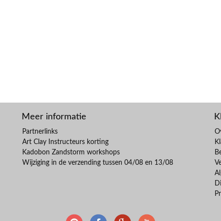
Meer informatie
K
Partnerlinks
O
Art Clay Instructeurs korting
Kl
Kadobon Zandstorm workshops
B
Wijziging in de verzending tussen 04/08 en 13/08
V
A
Di
Pr