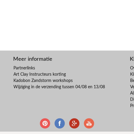
Meer informatie
K
Partnerlinks
O
Art Clay Instructeurs korting
Kl
Kadobon Zandstorm workshops
B
Wijziging in de verzending tussen 04/08 en 13/08
V
A
Di
Pr