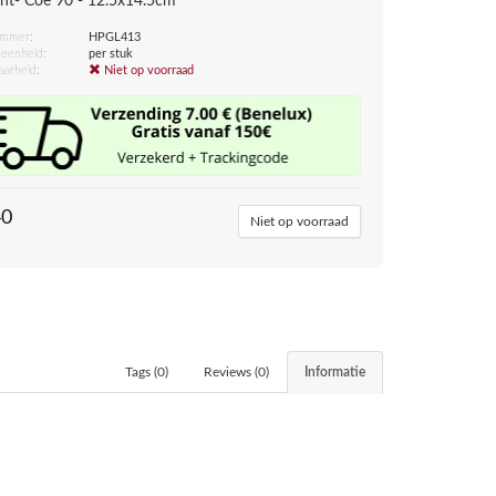
cent- Coe 90 - 12.5x14.5cm
ummer:
HPGL413
eenheid:
per stuk
aarheid:
Niet op voorraad
40
Niet op voorraad
Tags (0)
Reviews (0)
Informatie