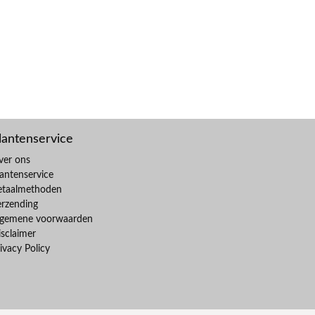
lantenservice
ver ons
antenservice
etaalmethoden
erzending
lgemene voorwaarden
sclaimer
ivacy Policy