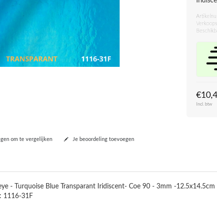
Iridis
Artikeln
Verkoops
Beschikb
€10,
Incl. btw
en om te vergelijken
Je beoordeling toevoegen
eye - Turquoise Blue Transparant Iridiscent- Coe 90 - 3mm -12.5x14.5cm
: 1116-31F