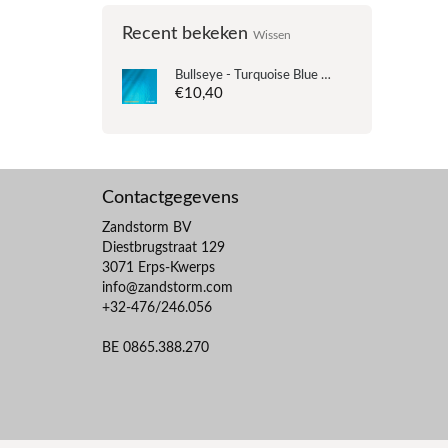
Recent bekeken
Wissen
Bullseye - Turquoise Blue Transparant Iridiscent - Coe 90 - 12.5x14.5cm
€10,40
Contactgegevens
Zandstorm BV
Diestbrugstraat 129
3071 Erps-Kwerps
info@zandstorm.com
+32-476/246.056
BE 0865.388.270