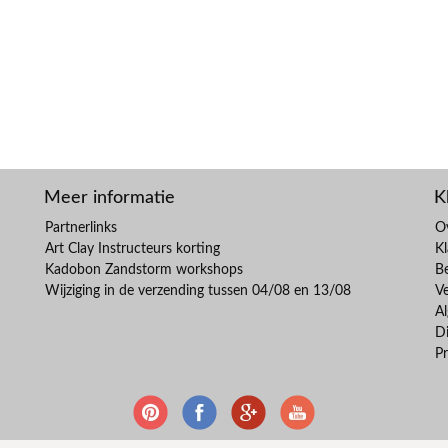
Meer informatie
K
Partnerlinks
O
Art Clay Instructeurs korting
Kl
Kadobon Zandstorm workshops
B
Wijziging in de verzending tussen 04/08 en 13/08
V
A
Di
Pr