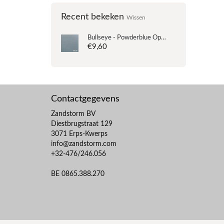
Recent bekeken
Wissen
Bullseye - Powderblue Opal - Coe 90 - 12.5x14.5cm
€9,60
Contactgegevens
Zandstorm BV
Diestbrugstraat 129
3071 Erps-Kwerps
info@zandstorm.com
+32-476/246.056
BE 0865.388.270