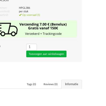
14.5cm
ummer:
HPGL386
eenheid:
per stuk
aarheid:
Op voorraad (5)
0
Tags (0)
Reviews (0)
Informatie