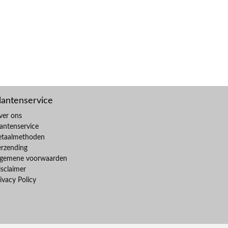
lantenservice
ver ons
antenservice
etaalmethoden
erzending
lgemene voorwaarden
sclaimer
ivacy Policy