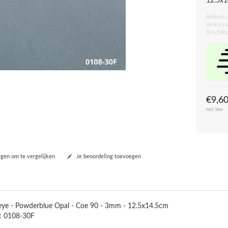
12.5x
Artikeln
Verkoops
Beschikb
€9,6
Incl. btw
en om te vergelijken
Je beoordeling toevoegen
eye - Powderblue Opal - Coe 90 - 3mm - 12.5x14.5cm
: 0108-30F