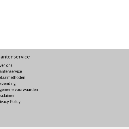
lantenservice
ver ons
antenservice
etaalmethoden
erzending
lgemene voorwaarden
sclaimer
ivacy Policy