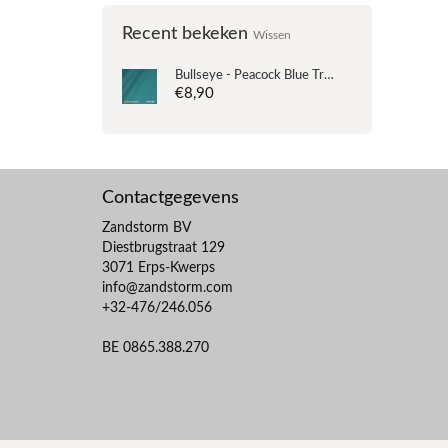
Recent bekeken
Wissen
Bullseye - Peacock Blue Transparant - Coe 90 - 12.5x14.5cm
€8,90
Contactgegevens
Zandstorm BV
Diestbrugstraat 129
3071 Erps-Kwerps
info@zandstorm.com
+32-476/246.056
BE 0865.388.270