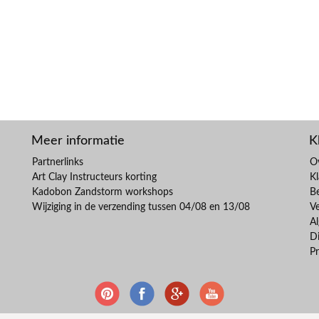
Meer informatie
K
Partnerlinks
O
Art Clay Instructeurs korting
Kl
Kadobon Zandstorm workshops
B
Wijziging in de verzending tussen 04/08 en 13/08
V
A
Di
Pr