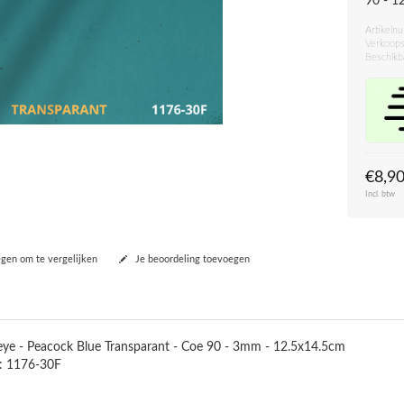
90 - 1
Artikeln
Verkoops
Beschikb
€8,9
Incl. btw
en om te vergelijken
Je beoordeling toevoegen
eye - Peacock Blue Transparant - Coe 90 - 3mm - 12.5x14.5cm
: 1176-30F