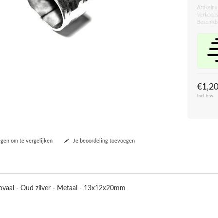
Artikeln
Verkoops
Beschikb
€1,2
Incl. btw
en om te vergelijken
Je beoordeling toevoegen
ovaal - Oud zilver - Metaal - 13x12x20mm