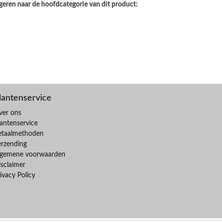
geren naar de hoofdcategorie van dit product:
lantenservice
ver ons
antenservice
etaalmethoden
erzending
lgemene voorwaarden
sclaimer
ivacy Policy