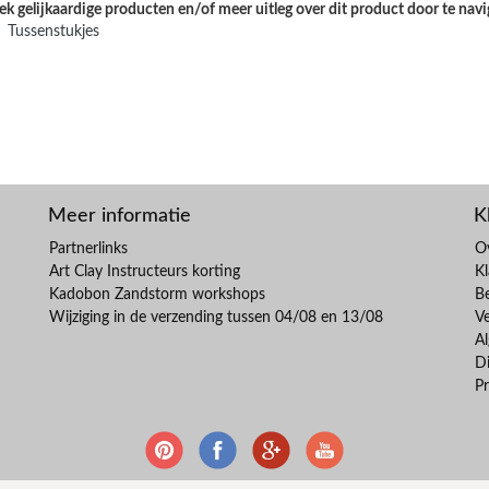
k gelijkaardige producten en/of meer uitleg over dit product door te navi
Tussenstukjes
Meer informatie
K
Partnerlinks
O
Art Clay Instructeurs korting
Kl
Kadobon Zandstorm workshops
B
Wijziging in de verzending tussen 04/08 en 13/08
V
A
Di
Pr