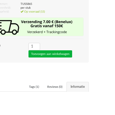
ummer:
TUSS865
eenheid:
per stuk
aarheid:
Op voorraad (15)
0
Tags (1)
Reviews (0)
Informatie