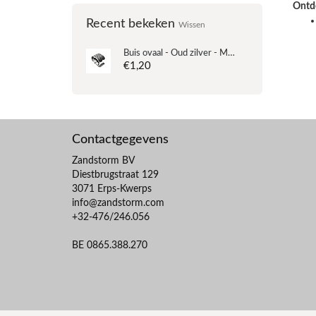
Ontde
Recent bekeken
Wissen
Buis ovaal - Oud zilver - Metaal - 13x12x20mm
€1,20
Contactgegevens
Zandstorm BV
Diestbrugstraat 129
3071 Erps-Kwerps
info@zandstorm.com
+32-476/246.056
BE 0865.388.270