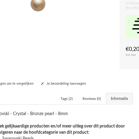
Verkoops
Beschikb
€0,2
Incl. btw
en om te vergelijken
Je beoordeling toevoegen
Tags (2)
Reviews (0)
Informatie
vski - Crystal - Bronze pearl - 8mm
k gelijkaardige producten en/of meer uitleg over dit product door
vigeren naar de hoofdcategorie van dit product:
Swarovski Pearls