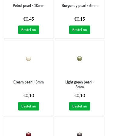
Petrol pearl - 10mm
Burgundy pearl - 6mm
€0,45
€0,15
Bestel nu
Bestel nu
Cream pearl - 3mm
Light green pearl -
3mm
€0,10
€0,10
Bestel nu
Bestel nu