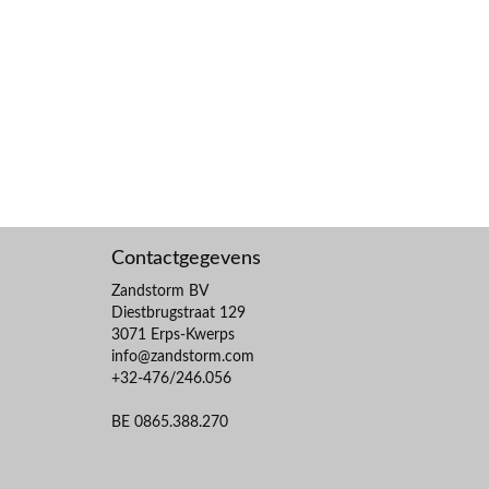
Contactgegevens
Zandstorm BV
Diestbrugstraat 129
3071 Erps-Kwerps
info@zandstorm.com
+32-476/246.056
BE 0865.388.270