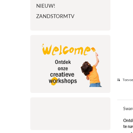
NIEUW!
ZANDSTORMTV
Toevoeg
Swaro
Ontde
te na