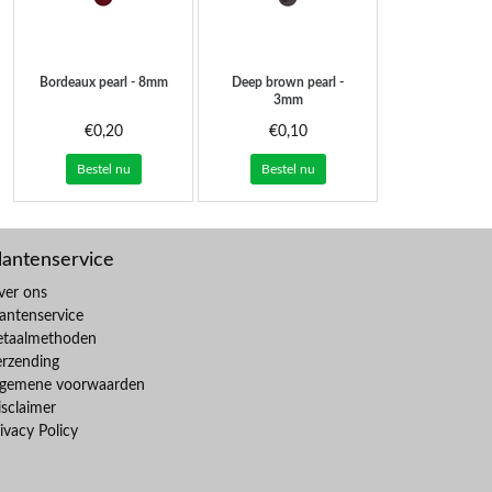
Bordeaux pearl - 8mm
Deep brown pearl -
3mm
€0,20
€0,10
Bestel nu
Bestel nu
lantenservice
ver ons
antenservice
etaalmethoden
erzending
lgemene voorwaarden
sclaimer
ivacy Policy