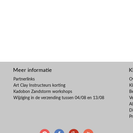
Meer informatie
K
Partnerlinks
O
Art Clay Instructeurs korting
Kl
Kadobon Zandstorm workshops
B
Wijziging in de verzending tussen 04/08 en 13/08
V
A
Di
Pr