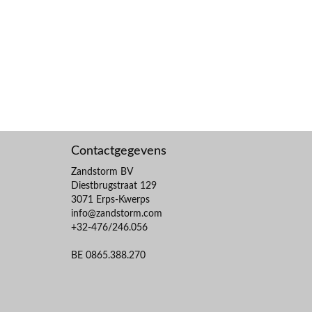
Contactgegevens
Zandstorm BV
Diestbrugstraat 129
3071 Erps-Kwerps
info@zandstorm.com
+32-476/246.056
BE 0865.388.270