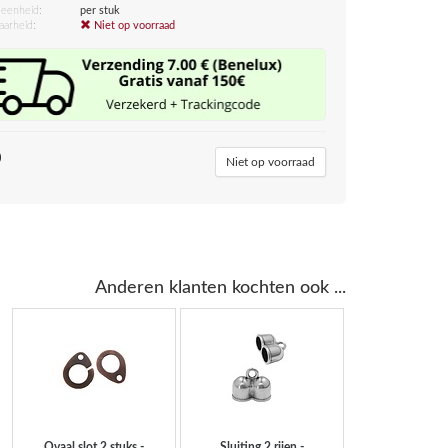
eenheid:
per stuk
aarheid:
Niet op voorraad
0
Niet op voorraad
Anderen klanten kochten ook ...
Ovaal slot 2 stuks -
Sluiting 2 rijen -