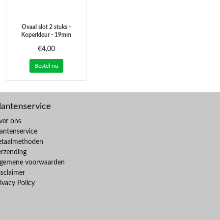
Ovaal slot 2 stuks -
Koperkleur - 19mm
€4,00
Bestel nu
lantenservice
ver ons
antenservice
etaalmethoden
erzending
lgemene voorwaarden
sclaimer
ivacy Policy