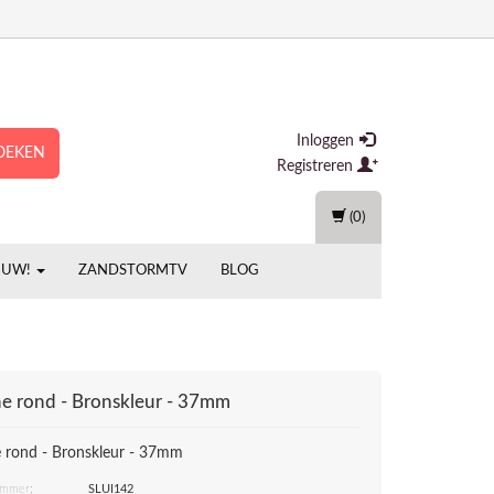
Inloggen
OEKEN
Registreren
(0)
EUW!
ZANDSTORMTV
BLOG
e rond - Bronskleur - 37mm
 rond - Bronskleur - 37mm
ummer:
SLUI142