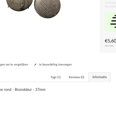
Verkoops
Beschikb
€5,6
Incl. btw
en om te vergelijken
Je beoordeling toevoegen
Tags (1)
Reviews (0)
Informatie
he rond - Bronskleur - 37mm