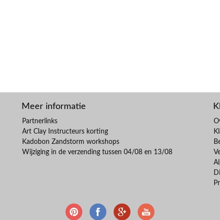
Meer informatie
K
Partnerlinks
O
Art Clay Instructeurs korting
Kl
Kadobon Zandstorm workshops
B
Wijziging in de verzending tussen 04/08 en 13/08
V
A
Di
Pr