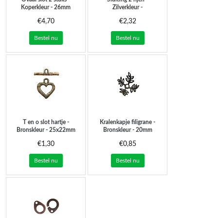
Koperkleur - 26mm
Zilverkleur -
25x20x13mm/gat10.2mm
€4,70
€2,32
Bestel nu
Bestel nu
T en o slot hartje -
Kralenkapje filigrane -
Bronskleur - 25x22mm
Bronskleur - 20mm
€1,30
€0,85
Bestel nu
Bestel nu