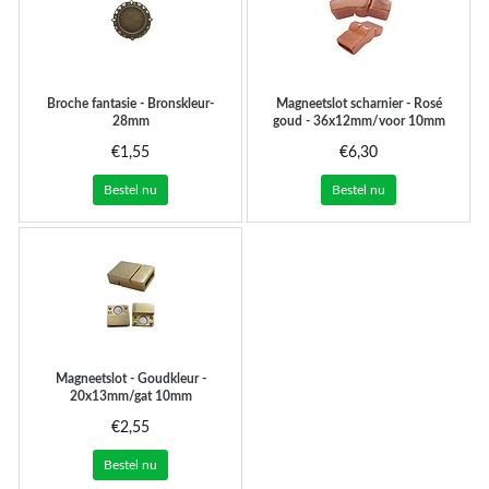
Broche fantasie - Bronskleur-
Magneetslot scharnier - Rosé
28mm
goud - 36x12mm/voor 10mm
€1,55
€6,30
Bestel nu
Bestel nu
Magneetslot - Goudkleur -
20x13mm/gat 10mm
€2,55
Bestel nu