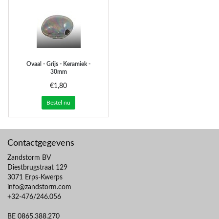
Ovaal - Grijs - Keramiek -
30mm
€1,80
Bestel nu
Contactgegevens
Zandstorm BV
Diestbrugstraat 129
3071 Erps-Kwerps
info@zandstorm.com
+32-476/246.056
BE 0865.388.270