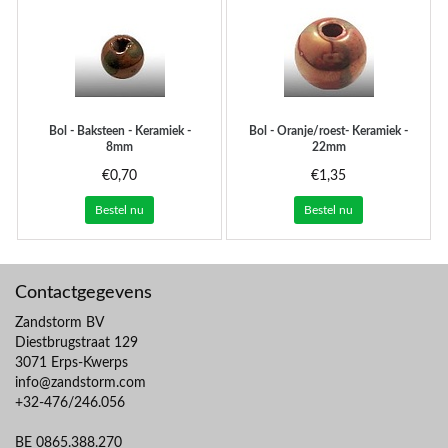
Bol - Baksteen - Keramiek -
Bol - Oranje/roest- Keramiek -
8mm
22mm
€0,70
€1,35
Bestel nu
Bestel nu
Contactgegevens
Zandstorm BV
Diestbrugstraat 129
3071 Erps-Kwerps
info@zandstorm.com
+32-476/246.056
BE 0865.388.270