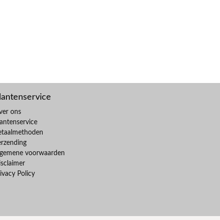
lantenservice
ver ons
antenservice
etaalmethoden
erzending
lgemene voorwaarden
sclaimer
ivacy Policy