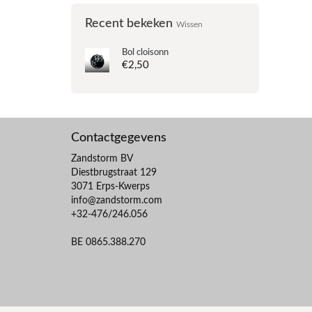
Recent bekeken
Wissen
Bol cloisonn
€2,50
Contactgegevens
Zandstorm BV
Diestbrugstraat 129
3071 Erps-Kwerps
info@zandstorm.com
+32-476/246.056
BE 0865.388.270