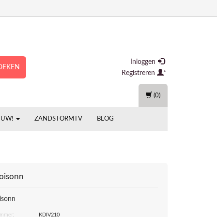
Inloggen
OEKEN
Registreren
(0)
EUW!
ZANDSTORMTV
BLOG
loisonn
oisonn
ummer:
KDIV210