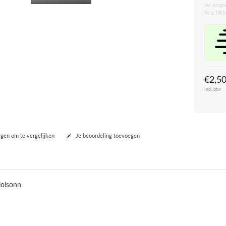
Verkoops
Beschikb
€2,5
Incl. btw
en om te vergelijken
Je beoordeling toevoegen
loisonn