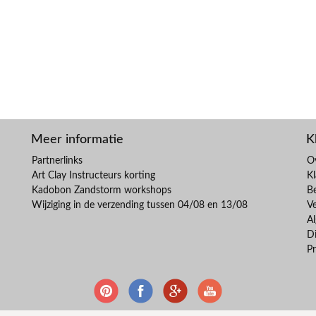
Meer informatie
K
Partnerlinks
O
Art Clay Instructeurs korting
Kl
Kadobon Zandstorm workshops
B
Wijziging in de verzending tussen 04/08 en 13/08
V
A
Di
Pr