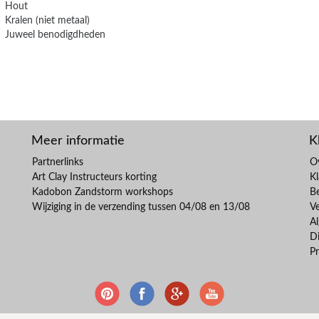
Hout
Kralen (niet metaal)
Juweel benodigdheden
Meer informatie
K
Partnerlinks
O
Art Clay Instructeurs korting
Kl
Kadobon Zandstorm workshops
B
Wijziging in de verzending tussen 04/08 en 13/08
V
A
Di
Pr