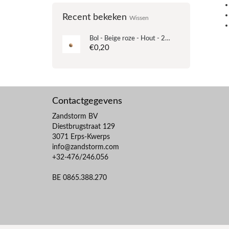
Recent bekeken
Wissen
Bol - Beige roze - Hout - 20mm
€0,20
Contactgegevens
Zandstorm BV
Diestbrugstraat 129
3071 Erps-Kwerps
info@zandstorm.com
+32-476/246.056
BE 0865.388.270