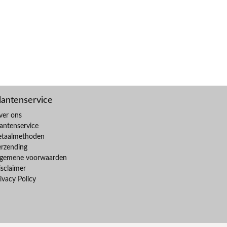
lantenservice
ver ons
antenservice
etaalmethoden
erzending
lgemene voorwaarden
sclaimer
ivacy Policy