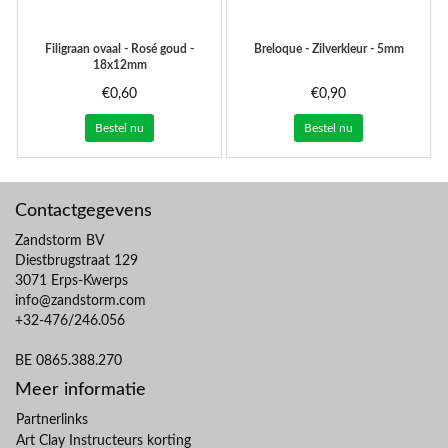
Filigraan ovaal - Rosé goud -
Breloque - Zilverkleur - 5mm
18x12mm
€0,60
€0,90
Bestel nu
Bestel nu
Contactgegevens
Zandstorm BV
Diestbrugstraat 129
3071 Erps-Kwerps
info@zandstorm.com
+32-476/246.056
BE 0865.388.270
Meer informatie
Partnerlinks
Art Clay Instructeurs korting