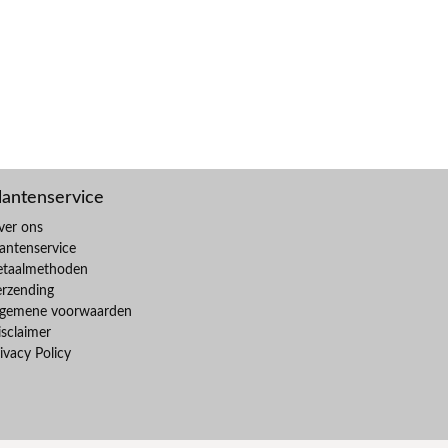
lantenservice
ver ons
antenservice
etaalmethoden
erzending
lgemene voorwaarden
sclaimer
ivacy Policy