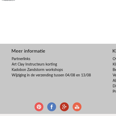
Meer informatie
K
Partnerlinks
O
Art Clay Instructeurs korting
Kl
Kadobon Zandstorm workshops
B
Wijziging in de verzending tussen 04/08 en 13/08
V
A
Di
Pr