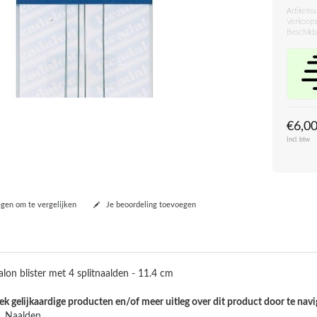
Artikeln
Verkoops
Beschikb
€6,0
Incl. btw
en om te vergelijken
Je beoordeling toevoegen
lon blister met 4 splitnaalden - 11.4 cm
k gelijkaardige producten en/of meer uitleg over dit product door te navi
Naalden