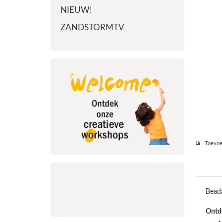
NIEUW!
ZANDSTORMTV
Toevoeg
Beada
Ontde