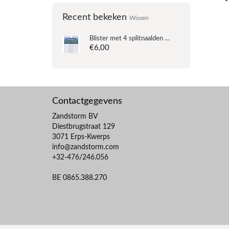
Recent bekeken
Wissen
Blister met 4 splitnaalden - 11.4 cm
€6,00
Contactgegevens
Zandstorm BV
Diestbrugstraat 129
3071 Erps-Kwerps
info@zandstorm.com
+32-476/246.056
BE 0865.388.270