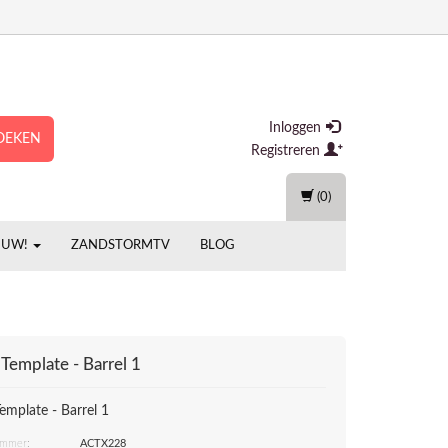
Inloggen
OEKEN
Registreren
(0)
EUW!
ZANDSTORMTV
BLOG
 Template - Barrel 1
emplate - Barrel 1
ummer:
ACTX228