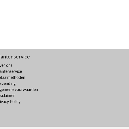
lantenservice
ver ons
antenservice
etaalmethoden
erzending
lgemene voorwaarden
sclaimer
ivacy Policy