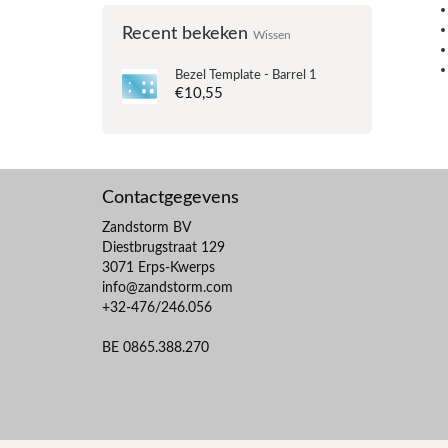
Recent bekeken
Wissen
Bezel Template - Barrel 1
€10,55
Contactgegevens
Zandstorm BV
Diestbrugstraat 129
3071 Erps-Kwerps
info@zandstorm.com
+32-476/246.056
BE 0865.388.270