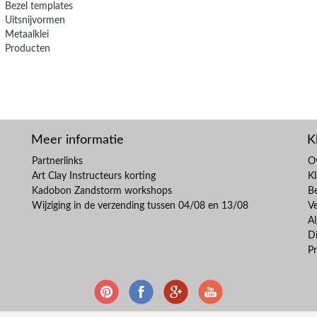
Bezel templates
Uitsnijvormen
Metaalklei
Producten
Meer informatie
K
Partnerlinks
O
Art Clay Instructeurs korting
Kl
Kadobon Zandstorm workshops
B
Wijziging in de verzending tussen 04/08 en 13/08
V
A
Di
Pr