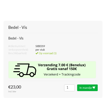
Bedel - Vis
Bedel - Vis
Artikelnummer:
SIBE059
Verkoopseenheid:
per stuk
Beschikbaarheid:
Op voorraad (1)
€23,00
In mandje
Incl. btw