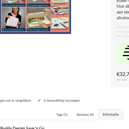
kralen
Hoe di
aan ee
afruime
Artikeln
Verkoops
Beschikb
€32,
Incl. btw
en om te vergelijken
Je beoordeling toevoegen
Tags (1)
Reviews (0)
Informatie
Buddy Design Save 'n Go