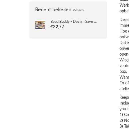
Werkt
Recent bekeken
Wissen
opber
Deze
Bead Buddy - Design Save 'n Go
immer
€32,77
Hoe d
ontwe
Dat i
onver
open
Wegle
verde
box.
Wanne
En of
atelie
Keeps
Inclu
you t
1) Cr
2) No
3) Ta