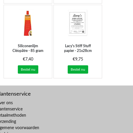
Siliconenlijm
Lacy's Stiff Stuff
Cléopâtre - 85 gram
papier - 21x28cm
€7,40
€9,75
Bestel nu
Bestel nu
lantenservice
ver ons
antenservice
etaalmethoden
erzending
lgemene voorwaarden