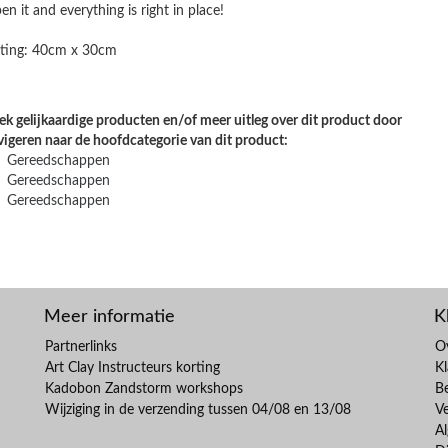
en it and everything is right in place!
ting: 40cm x 30cm
k gelijkaardige producten en/of meer uitleg over dit product door
vigeren naar de hoofdcategorie van dit product:
Gereedschappen
Gereedschappen
Gereedschappen
Meer informatie
K
Partnerlinks
O
Art Clay Instructeurs korting
Kl
Kadobon Zandstorm workshops
B
Wijziging in de verzending tussen 04/08 en 13/08
V
A