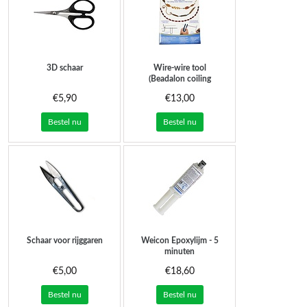
3D schaar
Wire-wire tool
(Beadalon coiling
gizmo)
€5,90
€13,00
Bestel nu
Bestel nu
Schaar voor rijggaren
Weicon Epoxylijm - 5
minuten
€5,00
€18,60
Bestel nu
Bestel nu