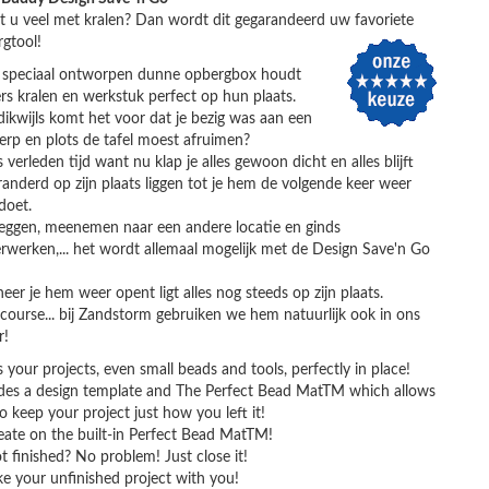
 u veel met kralen? Dan wordt dit gegarandeerd uw favoriete
gtool!
 speciaal ontworpen dunne opbergbox houdt
s kralen en werkstuk perfect op hun plaats.
ikwijls komt het voor dat je bezig was aan een
rp en plots de tafel moest afruimen?
s verleden tijd want nu klap je alles gewoon dicht en alles blijft
anderd op zijn plaats liggen tot je hem de volgende keer weer
doet.
ggen, meenemen naar een andere locatie en ginds
rwerken,... het wordt allemaal mogelijk met de Design Save'n Go
er je hem weer opent ligt alles nog steeds op zijn plaats.
course... bij Zandstorm gebruiken we hem natuurlijk ook in ons
r!
 your projects, even small beads and tools, perfectly in place!
des a design template and The Perfect Bead MatTM which allows
o keep your project just how you left it!
eate on the built-in Perfect Bead MatTM!
t finished? No problem! Just close it!
ke your unfinished project with you!