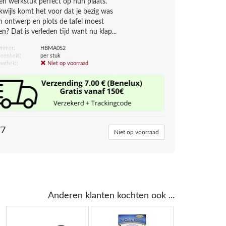
 en werkstuk perfect op hun plaats.
kwijls komt het voor dat je bezig was
n ontwerp en plots de tafel moest
n? Dat is verleden tijd want nu klap...
ummer:
HBMA052
eenheid:
per stuk
aarheid:
Niet op voorraad
77
Niet op voorraad
Anderen klanten kochten ook ...