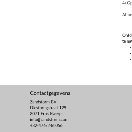
4) Op
Afme
Ontde
te na
Contactgegevens
Zandstorm BV
Diestbrugstraat 129
3071 Erps-Kwerps
info@zandstorm.com
+32-476/246.056