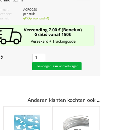
 draad: 0.5 m
ummer:
ACFO020
eenheid:
per stuk
aarheid:
Op voorraad (4)
95
Anderen klanten kochten ook ...