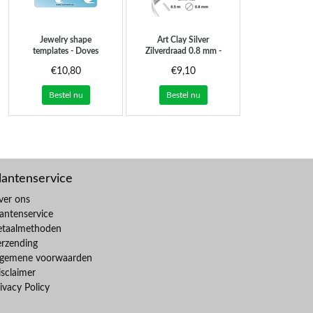
Jewelry shape
Art Clay Silver
templates - Doves
Zilverdraad 0.8 mm -
925 - 0.5 m lengte
€10,80
€9,10
Bestel nu
Bestel nu
lantenservice
ver ons
antenservice
etaalmethoden
erzending
lgemene voorwaarden
sclaimer
ivacy Policy