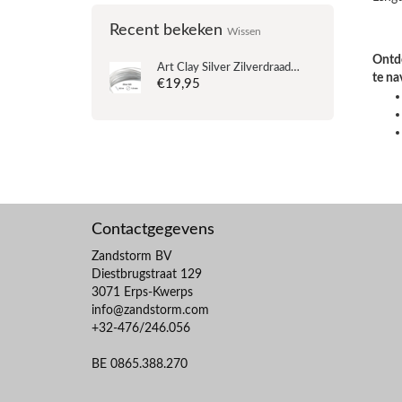
Recent bekeken
Wissen
Ontde
Art Clay Silver
Zilverdraad 1.0 mm - 925 - 0.5 m lengte
te na
€19,95
Contactgegevens
Zandstorm BV
Diestbrugstraat 129
3071 Erps-Kwerps
info@zandstorm.com
+32-476/246.056
BE 0865.388.270