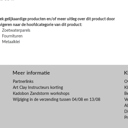
k gelijkaardige producten en/of meer uitleg over dit product door
vigeren naar de hoofdcategorie van dit product:
Zoetwaterparels
Fournituren
Metaalklei
Meer informatie
K
Partnerlinks
O
Art Clay Instructeurs korting
Kl
Kadobon Zandstorm workshops
B
Wijziging in de verzending tussen 04/08 en 13/08
V
A
Di
Pr