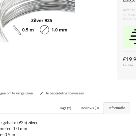
Lengte
Artikeln
Verkoops
Beschikb
€19,
Incl. btw
en om te vergelijken
Je beoordeling toevoegen
Tags (2)
Reviews (0)
Informatie
e gehalte (925) zilver.
meter: 1.0 mm
e: 0.5 m