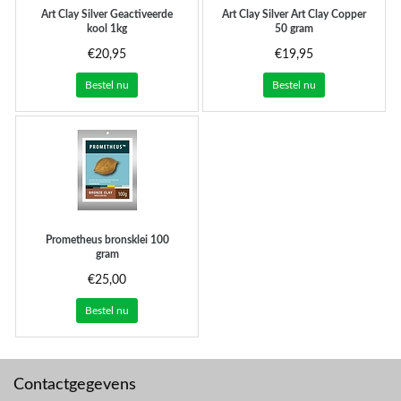
Art Clay Silver
Geactiveerde
Art Clay Silver
Art Clay Copper
kool 1kg
50 gram
€20,95
€19,95
Bestel nu
Bestel nu
Prometheus bronsklei 100
gram
€25,00
Bestel nu
Contactgegevens