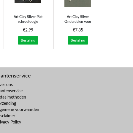
Art Clay Silver
Plat
Art Clay Silver
schroefoogje
Onderdelen voor
(premium) - klein
broche 55 mm
€2,99
€7,85
Bestel nu
Bestel nu
lantenservice
ver ons
antenservice
etaalmethoden
erzending
lgemene voorwaarden
sclaimer
ivacy Policy