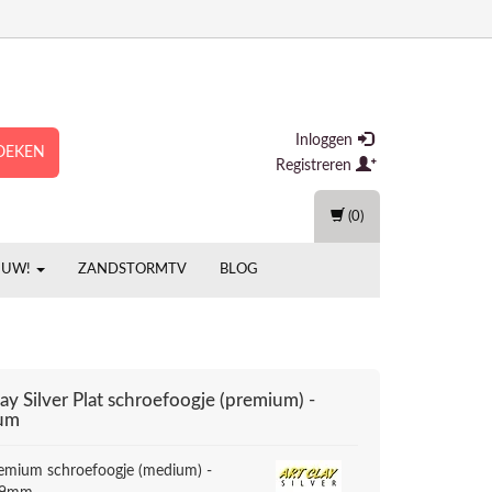
Inloggen
OEKEN
Registreren
(0)
EUW!
ZANDSTORMTV
BLOG
ay Silver
Plat schroefoogje (premium) -
um
remium schroefoogje (medium) -