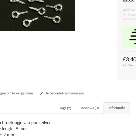
lengt
Artikeln
Verkoops
Beschikb
€3,4
Incl. btw
en om te vergelijken
Je beoordeling toevoegen
Tags (2)
Reviews (0)
Informatie
schroefoogje van puur zilver.
e lengte: 9 mm
e: 2 mm