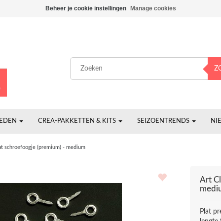
Beheer je cookie instellingen
Manage cookies
Z
HEDEN
CREA-PAKKETTEN & KITS
SEIZOENTRENDS
NI
at schroefoogje (premium) - medium
Art Cl
medi
Plat p