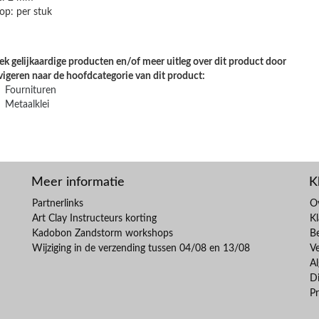
op: per stuk
k gelijkaardige producten en/of meer uitleg over dit product door
vigeren naar de hoofdcategorie van dit product:
Fournituren
Metaalklei
Meer informatie
K
Partnerlinks
O
Art Clay Instructeurs korting
Kl
Kadobon Zandstorm workshops
B
Wijziging in de verzending tussen 04/08 en 13/08
V
A
Di
Pr