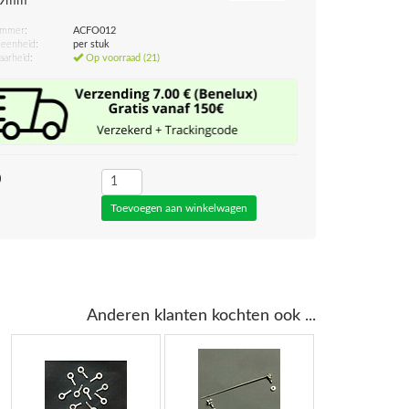
e 9mm
ummer:
ACFO012
eenheid:
per stuk
aarheid:
Op voorraad (21)
0
Anderen klanten kochten ook ...