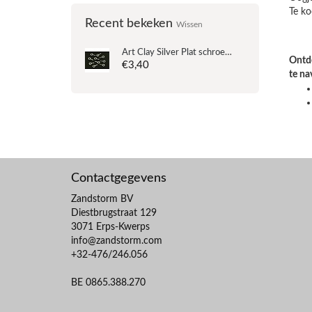
Te ko
Recent bekeken
Wissen
Art Clay Silver
Plat schroefoogje (premium) - medium
Ontde
€3,40
te na
Contactgegevens
Zandstorm BV
Diestbrugstraat 129
3071 Erps-Kwerps
info@zandstorm.com
+32-476/246.056
BE 0865.388.270