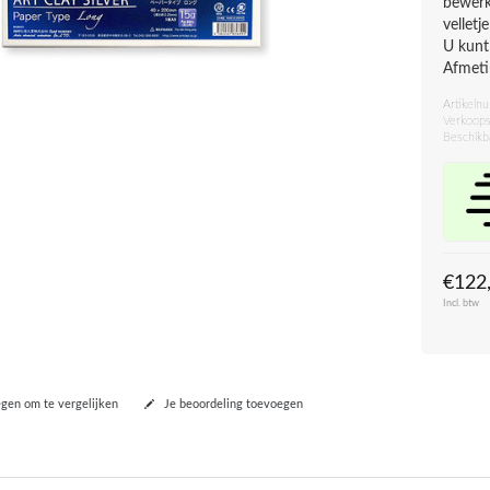
bewerk
velletj
U kunt
Afmet
Artikeln
Verkoops
Beschikb
€122
Incl. btw
en om te vergelijken
Je beoordeling toevoegen