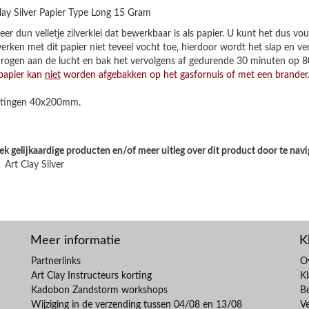
lay Silver Papier Type Long 15 Gram
eer dun velletje zilverklei dat bewerkbaar is als papier. U kunt het dus 
erken met dit papier niet teveel vocht toe, hierdoor wordt het slap en ver
rogen aan de lucht en bak het vervolgens af gedurende 30 minuten op 8
papier kan
niet
worden afgebakken op het gasfornuis of met een brander
tingen 40x200mm.
k gelijkaardige producten en/of meer uitleg over dit product door te navi
Art Clay Silver
Meer informatie
K
Partnerlinks
O
Art Clay Instructeurs korting
Kl
Kadobon Zandstorm workshops
B
Wijziging in de verzending tussen 04/08 en 13/08
V