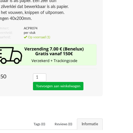
baar is als papier. Een zeer dun
e zilverklei dat bewerkbaar is als papier.
 het vouwen, knippen of uitponsen.
ingen 40x200mm.
ummer:
ACPR074
eenheid:
per stuk
aarheid:
Op voorraad (1)
,50
Tags (0)
Reviews (0)
Informatie