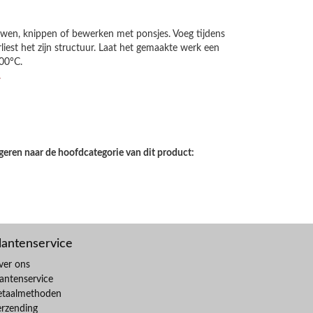
vouwen, knippen of bewerken met ponsjes. Voeg tijdens
liest het zijn structuur. Laat het gemaakte werk een
00°C.
.
geren naar de hoofdcategorie van dit product:
lantenservice
ver ons
antenservice
etaalmethoden
erzending