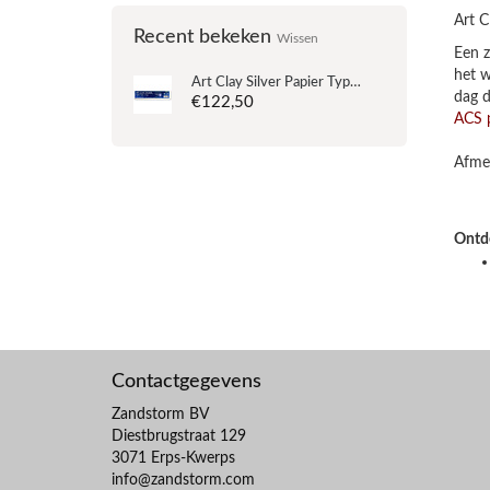
Art C
Recent bekeken
Wissen
Een z
het w
Art Clay Silver Papier Type Long 15 gram
dag d
€122,50
ACS 
Afme
Ontde
Contactgegevens
Zandstorm BV
Diestbrugstraat 129
3071 Erps-Kwerps
info@zandstorm.com