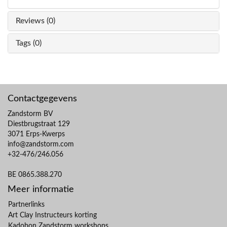
Reviews (0)
Tags (0)
Contactgegevens
Zandstorm BV
Diestbrugstraat 129
3071 Erps-Kwerps
info@zandstorm.com
+32-476/246.056
BE 0865.388.270
Meer informatie
Partnerlinks
Art Clay Instructeurs korting
Kadobon Zandstorm workshops