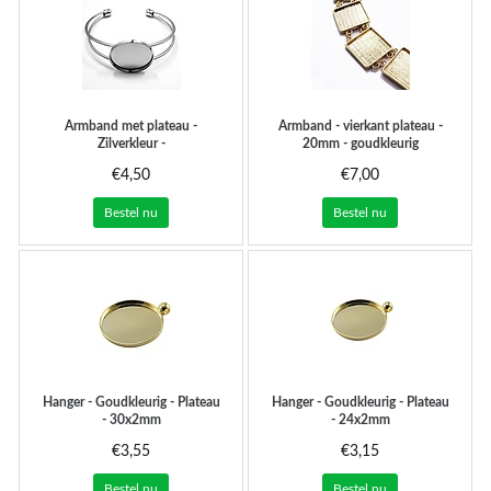
Armband met plateau -
Armband - vierkant plateau -
Zilverkleur -
20mm - goudkleurig
62x52mm/voor25mm
€4,50
€7,00
Bestel nu
Bestel nu
Hanger - Goudkleurig - Plateau
Hanger - Goudkleurig - Plateau
- 30x2mm
- 24x2mm
€3,55
€3,15
Bestel nu
Bestel nu