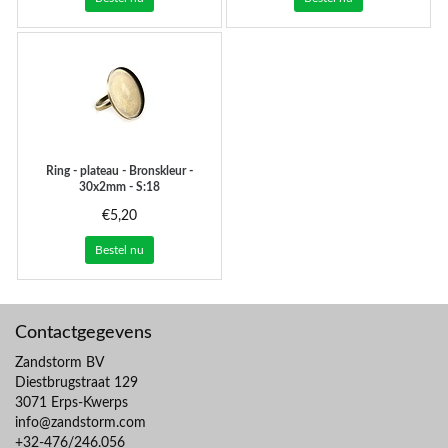
Ring - plateau - Bronskleur -
30x2mm - S:18
€5,20
Bestel nu
Contactgegevens
Zandstorm BV
Diestbrugstraat 129
3071 Erps-Kwerps
info@zandstorm.com
+32-476/246.056