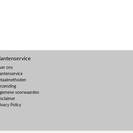
lantenservice
ver ons
antenservice
etaalmethoden
erzending
lgemene voorwaarden
sclaimer
ivacy Policy