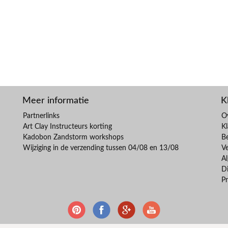
Meer informatie
K
Partnerlinks
O
Art Clay Instructeurs korting
Kl
Kadobon Zandstorm workshops
B
Wijziging in de verzending tussen 04/08 en 13/08
V
A
Di
Pr