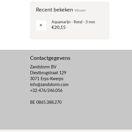
Recent bekeken
Wissen
Aquamarijn - Rond - 3 mm
€20,15
Contactgegevens
Zandstorm BV
Diestbrugstraat 129
3071 Erps-Kwerps
info@zandstorm.com
+32-476/246.056
BE 0865.388.270