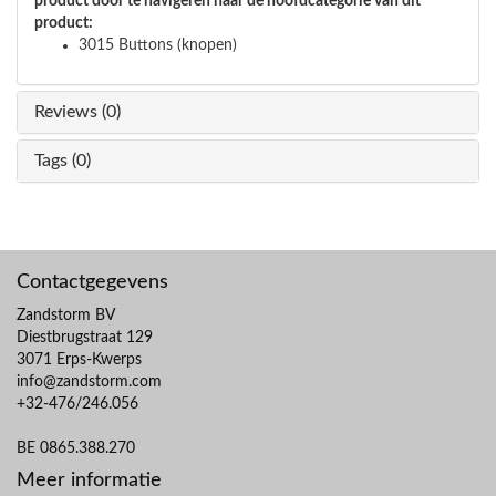
product door te navigeren naar de hoofdcategorie van dit
product:
3015 Buttons (knopen)
Reviews (0)
Tags (0)
Contactgegevens
Zandstorm BV
Diestbrugstraat 129
3071 Erps-Kwerps
info@zandstorm.com
+32-476/246.056
BE 0865.388.270
Meer informatie