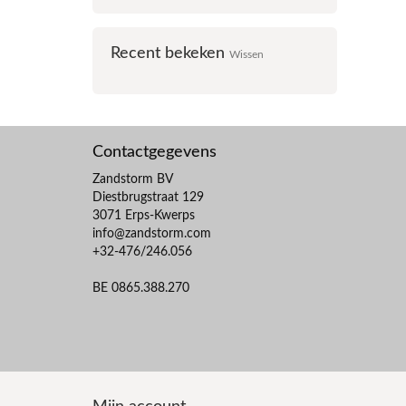
Recent bekeken
Wissen
Contactgegevens
Zandstorm BV
Diestbrugstraat 129
3071 Erps-Kwerps
info@zandstorm.com
+32-476/246.056
BE 0865.388.270