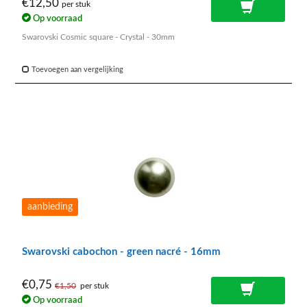
€12,50
per stuk
Op voorraad
Swarovski Cosmic square - Crystal - 30mm
Toevoegen aan vergelijking
aanbieding
Swarovski cabochon - green nacré - 16mm
€0,75
€1,50
per stuk
Op voorraad