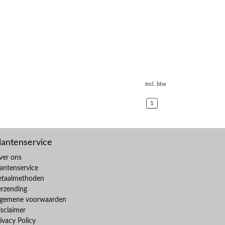
Incl. btw
1
lantenservice
ver ons
antenservice
etaalmethoden
erzending
lgemene voorwaarden
sclaimer
ivacy Policy