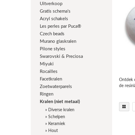
Uitverkoop
Gratis schema's
Acryl schakels
Les perles par Puca®
Czech beads
Murano glaskralen
Pilone styles
Swarovski & Preciosa
Miyuki
Rocailles
Facetkralen
Ontdek o
de resinl
Zoetwaterparels
Ringen
Kralen (niet metaal)
»
Diverse kralen
»
Schelpen
»
Keramiek
»
Hout