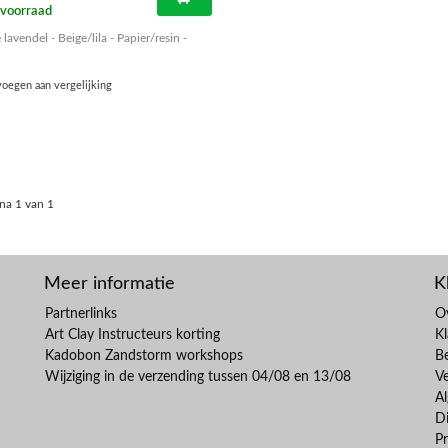
voorraad
e lavendel - Beige/lila - Papier/resin -
oegen aan vergelijking
na 1 van 1
Meer informatie
K
Partnerlinks
O
Art Clay Instructeurs korting
Kl
Kadobon Zandstorm workshops
B
Wijziging in de verzending tussen 04/08 en 13/08
V
A
Di
Pr