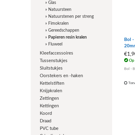
»
Glas
»
Natuursteen
»
Natuurstenen per streng
»
Fimokralen
»
Gereedschappen
»
Papieren resin kralen
Bol -
»
Fluweel
20m
Kleefaccessoires
€1,
Tussenstukjes
Op 
Sluitstukjes
Bol - 
Oorstekers en -haken
Kettelstiften
Toev
Knijpkralen
Zettingen
Kettingen
Koord
Draad
PVC tube