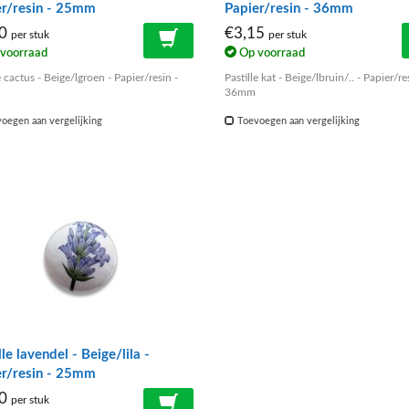
er/resin - 25mm
Papier/resin - 36mm
40
€3,15
per stuk
per stuk
voorraad
Op voorraad
e cactus - Beige/lgroen - Papier/resin -
Pastille kat - Beige/lbruin/.. - Papier/re
36mm
oegen aan vergelijking
Toevoegen aan vergelijking
lle lavendel - Beige/lila -
er/resin - 25mm
40
per stuk