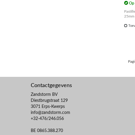
Op 
Pastill
25mm
Toev
Pagi
Contactgegevens
Zandstorm BV
Diestbrugstraat 129
3071 Erps-Kwerps
info@zandstorm.com
+32-476/246.056
BE 0865.388.270