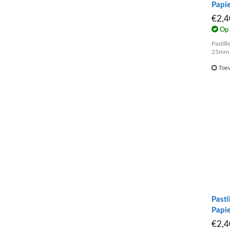
Papi
€2,
Op 
Pastill
25mm
Toev
Pasti
Papi
€2,