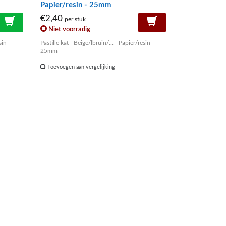
Papier/resin - 25mm
€2,40
per stuk
Niet voorradig
sin -
Pastille kat - Beige/lbruin/... - Papier/resin -
25mm
Toevoegen aan vergelijking