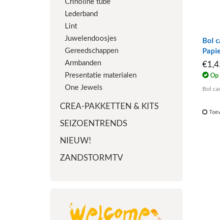
Crinoline tube
Lederband
Lint
Juwelendoosjes
Bol c
Gereedschappen
Papi
Armbanden
€1,
Presentatie materialen
Op 
One Jewels
Bol ca
CREA-PAKKETTEN & KITS
Toev
SEIZOENTRENDS
NIEUW!
ZANDSTORMTV