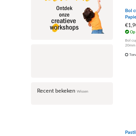
Bol c
Papi
€1,
Op 
Bol cup
20mm
Toev
Recent bekeken
Wissen
Pasti